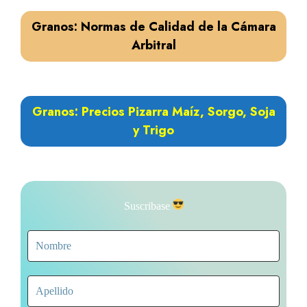
Granos: Normas de Calidad de la Cámara
Arbitral
Granos: Precios Pizarra Maíz, Sorgo, Soja
y Trigo
Suscribase