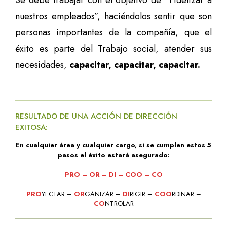
Se debe trabajar con el objetivo de “Fidelizar a
nuestros empleados”, haciéndolos sentir que son
personas importantes de la compañía, que el
éxito es parte del Trabajo social, atender sus
necesidades,
capacitar, capacitar, capacitar.
RESULTADO DE UNA ACCIÓN DE DIRECCIÓN
EXITOSA:
En cualquier área y cualquier cargo, si se cumplen estos 5
pasos el éxito estará asegurado:
PRO – OR – DI – COO – CO
PRO
YECTAR –
OR
GANIZAR –
DI
RIGIR –
COO
RDINAR –
CO
NTROLAR