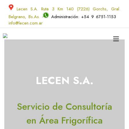
Skip
to
Lecen S.A. Ruta 3 Km 140 (7226) Gorchs, Gral.
content
Belgrano, Bs.As.
Administración: +54 9 6751-1153
info@lecen.com.ar
Tog
navi
LECEN S.A.
Servicio de Consultoría
en Área Frigorífica